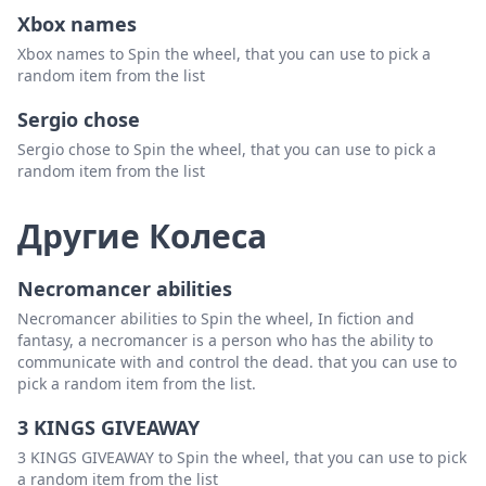
Xbox names
Trey Darnell
Удалить
Xbox names to Spin the wheel, that you can use to pick a
Stephen Billings
Удалить
random item from the list
Mike Anderson
Удалить
Sergio chose
Sergio chose to Spin the wheel, that you can use to pick a
Nicole Proctor
Удалить
random item from the list
Qwan Solomon
Удалить
Другие Колеса
Florence WItcher
Удалить
Robin Jane
Удалить
Necromancer abilities
Bethany Cornett
Удалить
Necromancer abilities to Spin the wheel, In fiction and
fantasy, a necromancer is a person who has the ability to
Michelle McManus
Удалить
communicate with and control the dead. that you can use to
pick a random item from the list.
Tony Young
Удалить
3 KINGS GIVEAWAY
Nicole Baker
Удалить
3 KINGS GIVEAWAY to Spin the wheel, that you can use to pick
John Davis
Удалить
a random item from the list