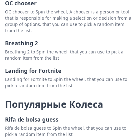
OC chooser
James Horton
Удалить
OC chooser to Spin the wheel, A chooser is a person or tool
that is responsible for making a selection or decision from a
Stephanie Hash
Удалить
group of options. that you can use to pick a random item
from the list.
Liz Childress
Удалить
Breathing 2
Chris Ellis
Удалить
Breathing 2 to Spin the wheel, that you can use to pick a
Scott Pickett
Удалить
random item from the list
Billy Miller
Удалить
Landing for Fortnite
Landing for Fortnite to Spin the wheel, that you can use to
Keyla Holbrook
Удалить
pick a random item from the list
Davin Richardson
Удалить
Популярные Колеса
Harley Freeman
Удалить
Dwight Jackson
Удалить
Rifa de bolsa guess
Denton Cruz
Удалить
Rifa de bolsa guess to Spin the wheel, that you can use to
pick a random item from the list
Alice Solomon
Удалить