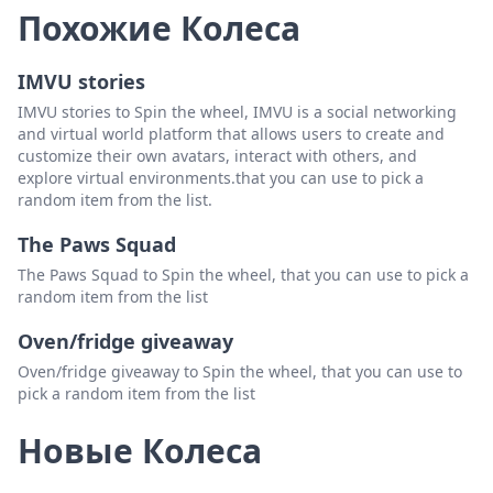
Похожие Колеса
Laquanta Baxter
Удалить
IMVU stories
Tisha Clowney
Удалить
IMVU stories to Spin the wheel, IMVU is a social networking
Lil Hoss
Удалить
and virtual world platform that allows users to create and
customize their own avatars, interact with others, and
Jennifer Dawn
Удалить
explore virtual environments.that you can use to pick a
random item from the list.
Brenda Benge
Удалить
The Paws Squad
Heather Edwards
Удалить
The Paws Squad to Spin the wheel, that you can use to pick a
Sherry Freeman
Удалить
random item from the list
Tyquise Griffin
Удалить
Oven/fridge giveaway
Brandon Tilley
Удалить
Oven/fridge giveaway to Spin the wheel, that you can use to
pick a random item from the list
Leslie Stokes
Удалить
Новые Колеса
Marcus Gwyn
Удалить
Kristy Eastridge
Удалить