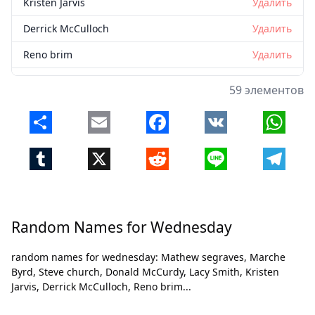
Kristen Jarvis
Удалить
Derrick McCulloch
Удалить
Reno brim
Удалить
Amber Thornton
Удалить
59 элементов
Robert Roope
Удалить
Share
Email
Facebook
VK
Whats
Mercedes Hughes
Удалить
Tumblr
X
Reddit
Line
Telegr
Dawn Hughes
Удалить
Keda Bolton
Удалить
Willie Smith
Удалить
Random Names for Wednesday
Cassandra Andrews
Удалить
random names for wednesday: Mathew segraves, Marche
Закрыть
Удалить
Katrina Smith
Удалить
Byrd, Steve church, Donald McCurdy, Lacy Smith, Kristen
Jarvis, Derrick McCulloch, Reno brim...
Martha Collins
Удалить
Tonya lambert
Удалить