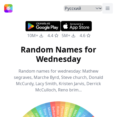
Пер
Главная
10M+
4.4
5M+
4.6
Random Names for
Wednesday
Random names for wednesday: Mathew
segraves, Marche Byrd, Steve church, Donald
McCurdy, Lacy Smith, Kristen Jarvis, Derrick
McCulloch, Reno brim...
Robin Jane
Tony Young