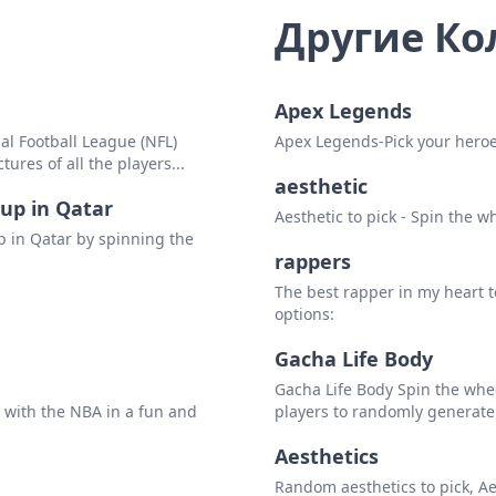
Другие Ко
Apex Legends
al Football League (NFL)
Apex Legends-Pick your heroe
res of all the players...
aesthetic
Cup in Qatar
Aesthetic to pick - Spin the 
p in Qatar by spinning the
rappers
The best rapper in my heart t
options:
Gacha Life Body
Gacha Life Body Spin the whee
 with the NBA in a fun and
players to randomly generate d
Aesthetics
Random aesthetics to pick, Ae