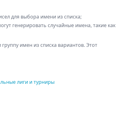
для вас значат дружеские отношения?
сел для выбора имени из списка;
Какую роль любовь и привязанность играют в вашей жизни?
огут генерировать случайные имена, такие как
По очереди делитесь тем, что, по вашему мнению, является лучшими чертами характера другого человека. Назовите по 5 пунктов каждый.
Были ли ваши семейные отношения близкими и теплыми? Считаете ли вы, что у вас было более счастливое детство, чем у большинства людей?
группу имен из списка вариантов. Этот
складывались ваши отношения с матерью?
Назовите 3 предложения, которые содержат слово «мы» и являются реалистичными, например, «Мы все сейчас находимся в этой комнате».
Закончите предложение: «Я бы хотел поделиться — с кем-нибудь».
льные лиги и турниры
Если бы вы стали близким другом этого человека, что ему нужно было бы знать?
Расскажите другому человеку, что вам в нем нравится (вы должны быть очень честны, отвечая на этот вопрос; говорите то, что вы, вероятно, не сказали бы кому-то, кого только что встретили).
Поделитесь с человеком неловким моментом в вашей жизни.
Когда вы в последний раз плакали перед кем-то? А когда вы в последний раз плакали в одиночестве?
Расскажите другому человеку, что вам в нем нравится прямо сейчас.