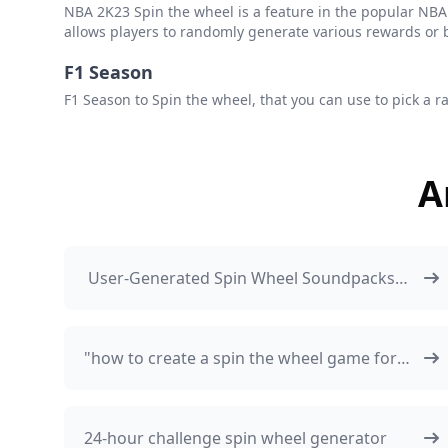
NBA 2K23 Spin the wheel is a feature in the popular NBA
allows players to randomly generate various rewards or b
F1 Season
F1 Season to Spin the wheel, that you can use to pick a r
А
​​ User-Generated Spin Wheel Soundpacks
Boost Engagement
"how to create a spin the wheel game for
free"
24-hour challenge spin wheel generator