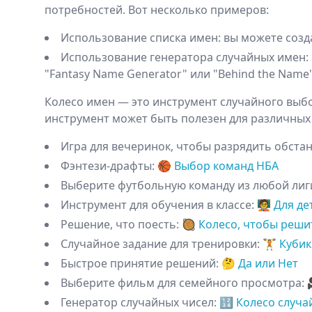
потребностей. Вот несколько примеров:
Использование списка имен: вы можете созда
Использование генератора случайных имен: 
"Fantasy Name Generator" или "Behind the Name"
Колесо имен — это инструмент случайного выбо
инструмент может быть полезен для различных ц
Игра для вечеринок, чтобы разрядить обста
Фэнтези-драфты
:
🏀
Выбор команд НБА
Выберите футбольную команду из любой лиг
Инструмент для обучения в классе
:
🧑‍🏫️️
Для де
Решение, что поесть
:
🥘️
Колесо, чтобы решит
Случайное задание для тренировки
:
🏋️
Кубик
Быстрое принятие решений
:
🤔️
Да или Нет
Выберите фильм для семейного просмотра
:

Генератор случайных чисел
:
🔢️
Колесо случа