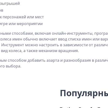
розыгрышей
О че
ов
х персонажей или мест
 игре или мероприятии
зными способами, включая онлайн-инструменты, прогр
леса имен обычно включает ввод списка имен или вари
 Инструмент можно настроить в зависимости от различн
вид колеса, а также механизм вращения.
ным способом добавить азарта и разнообразия в разли
ого выбора.
Популярны