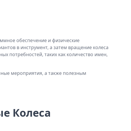
м никогда не следует шутить?
Если бы вы должны были умереть сегодня вечером и не могли ни с кем связаться, о чем вы больше всего сожалеете, что еще не сказали кому-либо? Почему вы им еще не сказали?
Ваш дом горит, и все ваши вещи находятся внутри. После спасения близких и домашних животных у вас еще есть время безопасно спасти последнюю вещь. Что бы вы взяли? Почему?
Смерть какого члена вашей семьи затронет вас больше всего? Почему?
аммное обеспечение и физические
антов в инструмент, а затем вращение колеса
Поделитесь проблемой в своей жизни и спросите другого человека, что бы он сделал с такой проблемой. Также попросите другого человека рассказать вам, что вы думаете об этой проблеме, по его мнению.
ых потребностей, таких как количество имен,
чные мероприятия, а также полезным
е Колеса