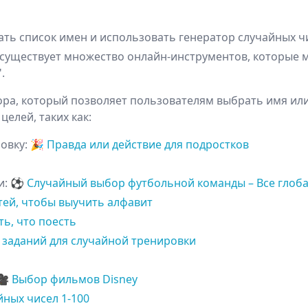
Что 
ть список имен и использовать генератор случайных чи
существует множество онлайн-инструментов, которые м
.
ра, который позволяет пользователям выбрать имя или 
Как 
елей, таких как:
новку
:
🎉
Правда или действие для подростков
и
:
⚽
Случайный выбор футбольной команды – Все глоба
тей, чтобы выучить алфавит
ь, что поесть
 заданий для случайной тренировки
️️
Выбор фильмов Disney
йных чисел 1-100