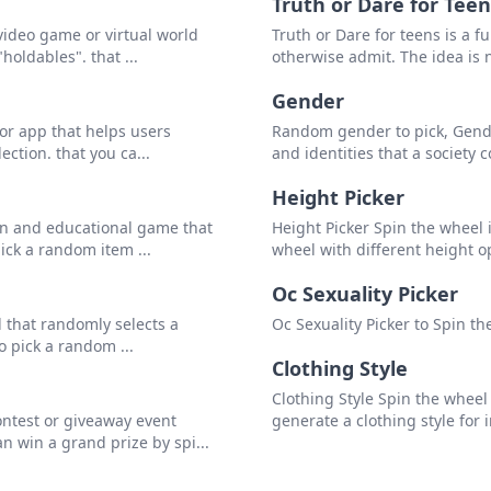
Truth or Dare for Teen
 video game or virtual world
Truth or Dare for teens is a 
oldables". that ...
otherwise admit. The idea is n
Закрыть
Удалить
Gender
 or app that helps users
Random gender to pick, Gender 
ction. that you ca...
and identities that a society
Height Picker
fun and educational game that
Height Picker Spin the wheel 
ick a random item ...
wheel with different height op
Oc Sexuality Picker
ol that randomly selects a
Oc Sexuality Picker to Spin t
o pick a random ...
Clothing Style
Clothing Style Spin the wheel
ontest or giveaway event
generate a clothing style for i
win a grand prize by spi...